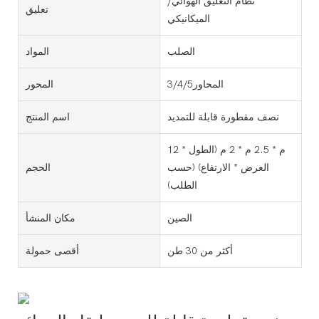
نظام التعليق الهوائي/
تعليق
الميكانيكي
الصلب
المواد
المحاور3/4/5
المحور
نصف مقطورة قابلة للتمديد
اسم المنتج
12 م * 2.5 م * 2 م (الطول *
العرض * الارتفاع) (حسب
الحجم
الطلب)
الصين
مكان المنشأ
أكثر من 30 طن
أقصى حمولة