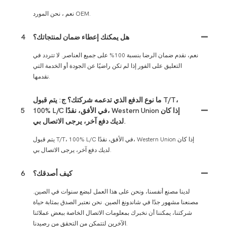
نعم ، نحن المورد OEM.
هل يمكنك إعطاء ضمان لمنتجاتك؟
4
نعم، نقدم ضمان الرضا بنسبة 100% على جميع العناصر. لا تتردد في
التعليق على الفور إذا لم تكن راضيًا عن الجودة أو الخدمة التي
نقدمها.
ما نوع الدفع الذي تدعمه شركتك؟ ج: يتم قبول T/T،
100% L/C في الأفق، نقدًا، Western Union إذا كان
5
لديك دفع آخر، يرجى الاتصال بي.
يتم قبول T/T، 100% L/C في الأفق، نقدًا، Western Union إذا كان
لديك دفع آخر، يرجى الاتصال بي.
كيف أصدقك؟
6
لدينا مصنع أنفسنا، ونحن على هذا العمل لبضع سنوات في الصين.
مصنعنا مشهور جدًا في شاندونغ الصين. نحن نعتبر الصدق بمثابة حياة
شركتنا، يمكننا أن نخبرك بمعلومات الاتصال الخاصة ببعض عملائنا
الآخرين لتتمكن من التحقق من رصيدنا.