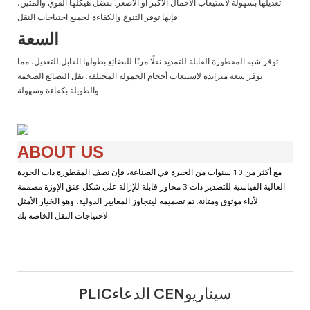
تعديلها بسهولة لاستيعاب الأحمال الأكبر أو الأصغر. بفضل هيكلها القوي والمتين،
فإنها توفر التنوع والكفاءة لجميع احتياجات النقل.
السعة
توفر شبه المقطورة القابلة للتمديد نقلًا مرنًا للبضائع بطولها القابل للتعديل، مما
يوفر سعة متزايدة لاستيعاب أحجام الحمولة المختلفة. نقل البضائع الضخمة
والطويلة بكفاءة وسهولة.
ABOUT US
مع أكثر من 10 سنوات من الخبرة في الصناعة، فإن نصف المقطورة ذات الجودة
العالية القياسية للتصدير ذات 3 محاور قابلة للإزالة على شكل عنق الإوزة مصممة
لأداء موثوق ومتانة. تم تصميمه ليتجاوز المعايير الدولية، وهو الخيار الأمثل
لاحتياجات النقل الخاصة بك.
PLICالدعاء CENسيناريو