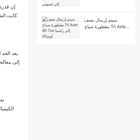
Semi Low Bed إلى
إن قدرة
جيبوتي
كانت الش
سيتم إرسال نصف
مقطورة سياج Tri Axle
60 Ton إلى زامبيا لوساكا
يعد الحد 
إلى معالج
تع
الكيميا