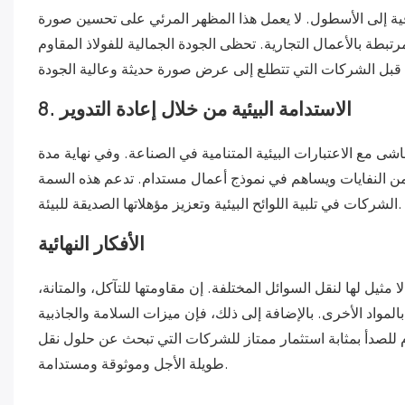
فية إلى الأسطول. لا يعمل هذا المظهر المرئي على تحسين صورة
تبطة بالأعمال التجارية. تحظى الجودة الجمالية للفولاذ المقاوم
8. الاستدامة البيئية من خلال إعادة التدوير
صدأ مادة قابلة لإعادة التدوير بنسبة 100%، وهو ما يتماشى مع الاعتبارات البيئية المتنامية في الصناعة. وفي نهاية مدة
لل من النفايات ويساهم في نموذج أعمال مستدام. تدعم هذه السمة
الشركات في تلبية اللوائح البيئية وتعزيز مؤهلاتها الصديقة للبيئة.
الأفكار النهائية
ثيل لها لنقل السوائل المختلفة. إن مقاومتها للتآكل، والمتانة،
 بالمواد الأخرى. بالإضافة إلى ذلك، فإن ميزات السلامة والجاذبية
وم للصدأ بمثابة استثمار ممتاز للشركات التي تبحث عن حلول نقل
طويلة الأجل وموثوقة ومستدامة.