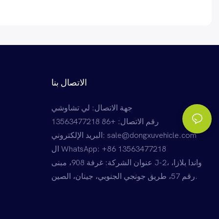
الاتصال بنا
جهة الاتصال: لي تشاوشي
رقم الاتصال: +86 13563477218
sale@dongxuvehicle.com
البريد الإلكتروني:
+86 13563477218
ال WhatsApp:
عنوان الشركة: غرفة 908، مبنى J-2، واندا بلازا،
رقم 57، طريق جونجي الجنوبي، جينان، الصين.