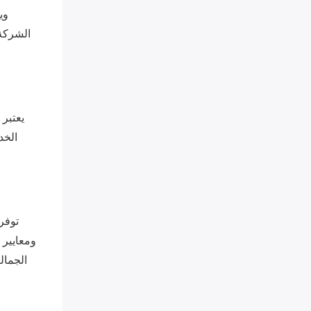
وي
الشركة 
الخد
توفر 
ومعايير ا
الجمال