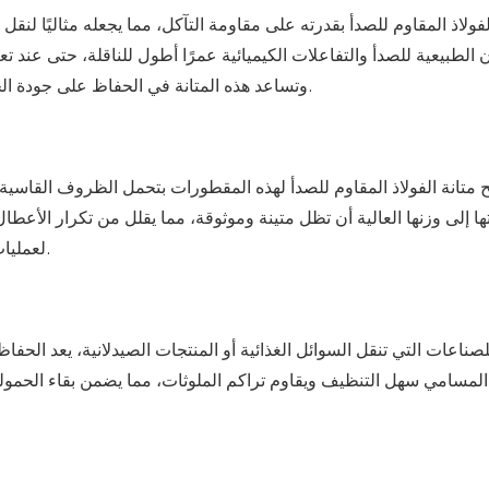
فولاذ المقاوم للصدأ بقدرته على مقاومة التآكل، مما يجعله مثاليًا لنق
 الطبيعية للصدأ والتفاعلات الكيميائية عمرًا أطول للناقلة، حتى عند ت
وتساعد هذه المتانة في الحفاظ على جودة الحمولة وتحافظ على السلامة الهيكلية للمقطورة مع مرور الوقت.
متانة الفولاذ المقاوم للصدأ لهذه المقطورات بتحمل الظروف القاسية 
ها إلى وزنها العالية أن تظل متينة وموثوقة، مما يقلل من تكرار الأع
لعمليات النقل لمسافات طويلة والاستخدام المتكرر في البيئات الصعبة.
لصناعات التي تنقل السوائل الغذائية أو المنتجات الصيدلانية، يعد الحفا
المسامي سهل التنظيف ويقاوم تراكم الملوثات، مما يضمن بقاء الحمولة