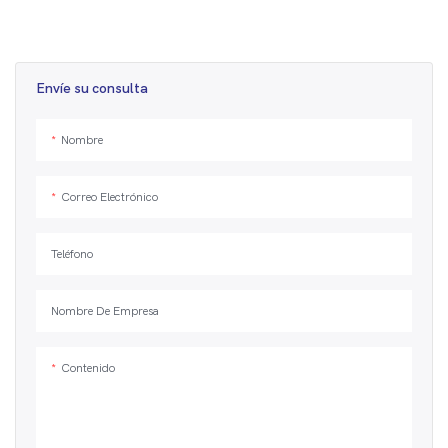
importante en la industria del
transporte. Está diseñado para
transportar cargas pesadas con mayor
estabilidad y eficiencia.
Envíe su consulta
Nombre
Correo Electrónico
Teléfono
Nombre De Empresa
Contenido