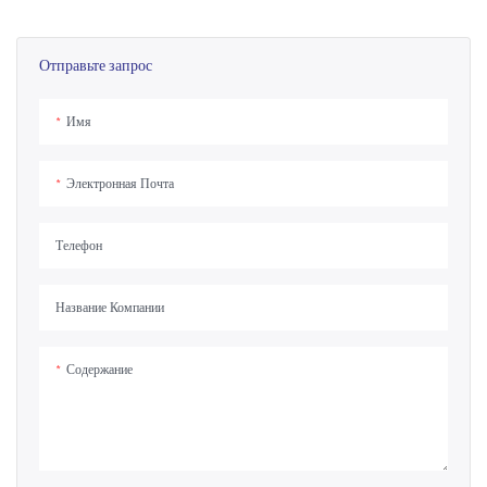
Его конструкция обеспечивает легкую
загрузку и разгрузку, что делает его
идеальным для широкого спектра
Отправьте запрос
коммерческих и промышленных
применений.
Имя
Электронная Почта
Телефон
Название Компании
Содержание