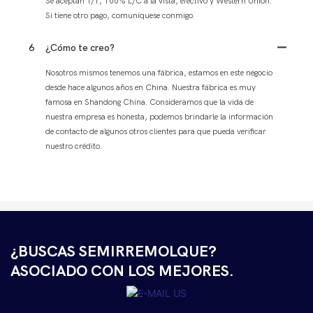
Se aceptan T/T, 100% L/C a la vista, efectivo y Western Union.
Si tiene otro pago, comuníquese conmigo.
6
¿Cómo te creo?
Nosotros mismos tenemos una fábrica, estamos en este negocio
desde hace algunos años en China. Nuestra fábrica es muy
famosa en Shandong China. Consideramos que la vida de
nuestra empresa es honesta, podemos brindarle la información
de contacto de algunos otros clientes para que pueda verificar
nuestro crédito.
¿BUSCAS SEMIRREMOLQUE?
ASOCIADO CON LOS MEJORES.