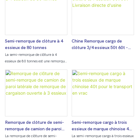
Semi-remorque de clôture à 4
Chine Remorque cargo de
essieux de 80 tonnes
clôture 3/4 essieux 50t 60t -
Livraison directe d'usine
La semi-remorque de clôture à 4
essieux de 80 tonnes est une remorque
robuste conçue pour transporter de
grosses charges telles que des
matériaux de construction ou des
produits agricoles. Avec une capacité
de 80 tonnes et quatre essieux pour
plus de stabilité, cette semi-remorque
est idéale pour les entreprises ayant
besoin d'une solution de transport
fiable et durable.
Remorque de clôture de semi-
Semi-remorque cargo à trois
remorque de camion de paroi
essieux de marque chinoise 40t
latérale de remorque de
pour le transport en vrac
La remorque de clôture de semi-
La semi-remorque cargo à trois essieux