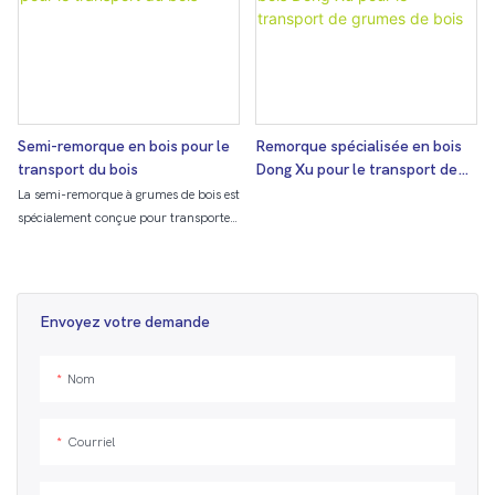
Semi-remorque en bois pour le
Remorque spécialisée en bois
transport du bois
Dong Xu pour le transport de
grumes de bois
La semi-remorque à grumes de bois est
spécialement conçue pour transporter
de grandes quantités de bois de la forêt
vers les installations de
transformation. Grâce à sa
construction robuste et à ses capacités
Envoyez votre demande
de transport spécialisées, il constitue
un moyen fiable et efficace de déplacer
Nom
des grumes sur de longues distances.
Courriel