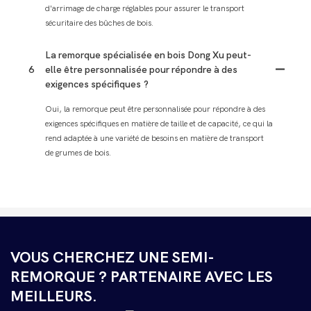
d'arrimage de charge réglables pour assurer le transport
sécuritaire des bûches de bois.
La remorque spécialisée en bois Dong Xu peut-
6
elle être personnalisée pour répondre à des
exigences spécifiques ?
Oui, la remorque peut être personnalisée pour répondre à des
exigences spécifiques en matière de taille et de capacité, ce qui la
rend adaptée à une variété de besoins en matière de transport
de grumes de bois.
VOUS CHERCHEZ UNE SEMI-
REMORQUE ? PARTENAIRE AVEC LES
MEILLEURS.