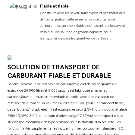
Fiable et fiable
Construite avec un savoir-faire expert et des matériaux
de haute qualité, cette semi-remorque citerne de
carburant est un choix fiable pour les entreprises ayant
besoin d'une solution de grande capacité pour
transporter de grandes quantités de carburant.
SOLUTION DE TRANSPORT DE
CARBURANT FIABLE ET DURABLE
La semi-remorque de réservoir de carburant diesel de haute qualité à 3
essieux de 20 000 litres et 5 000 gallons est fabriquée en acier au
carbone/aluminium/acier inoxydable durable, avec une épaisseur de
réservoir de 5 mm et un volume de 20 à 55 CBM, pour un transport fiable
de carburant/huile/diesel. . Il est équipé d'essieux 2/3/4, d'un pivot d'attelage
#50(2")/#90(3.5"), d'un train d'atterrissage JOST/Autre marque et d'une
suspension mécanique de type renforcé pour la stabilité et la sécurité. Les
fonctionnalités supplémentaires incluent un verrou tournant standard ISO,
des pneus de marque célèbre et une variété de tailles de pneus. Shandong