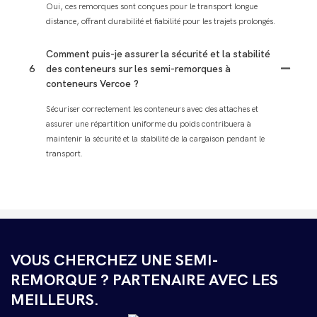
Oui, ces remorques sont conçues pour le transport longue
distance, offrant durabilité et fiabilité pour les trajets prolongés.
Comment puis-je assurer la sécurité et la stabilité
6
des conteneurs sur les semi-remorques à
conteneurs Vercoe ?
Sécuriser correctement les conteneurs avec des attaches et
assurer une répartition uniforme du poids contribuera à
maintenir la sécurité et la stabilité de la cargaison pendant le
transport.
VOUS CHERCHEZ UNE SEMI-
REMORQUE ? PARTENAIRE AVEC LES
MEILLEURS.